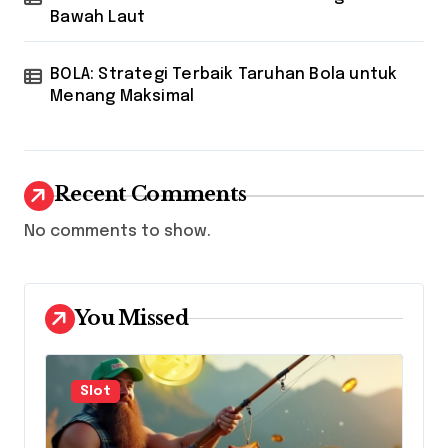
o
Bawah Laut
n
BOLA: Strategi Terbaik Taruhan Bola untuk
Menang Maksimal
Recent Comments
No comments to show.
You Missed
Slot