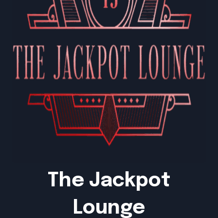
The Jackpot
Lounge