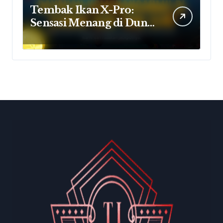
Tembak Ikan X-Pro:
Sensasi Menang di Dunia
Bawah Laut