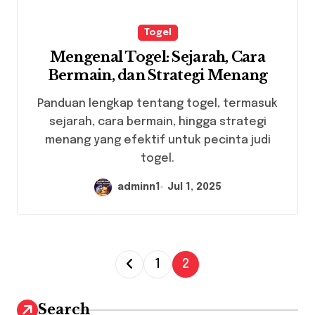
Togel
Mengenal Togel: Sejarah, Cara
Bermain, dan Strategi Menang
Panduan lengkap tentang togel, termasuk
sejarah, cara bermain, hingga strategi
menang yang efektif untuk pecinta judi
togel.
adminn1
Jul 1, 2025
P
1
2
o
Search