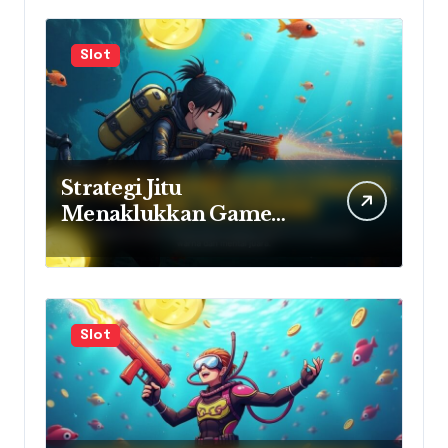
Slot
Strategi Jitu
Menaklukkan Game
Tembak Ikan Pragmatic
Play
Slot