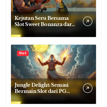
Kejutan Seru Bersama
Slot Sweet Bonanza dari
Pragmatic Play
Slot
Jungle Delight: Sensasi
Bermain Slot dari PG
Soft yang Bikin
Ketagihan