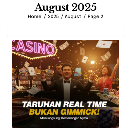
August 2025
Home
2025
August
Page 2