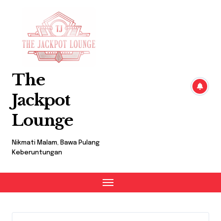
Skip
to
content
The
Jackpot
Lounge
Nikmati Malam, Bawa Pulang
Keberuntungan