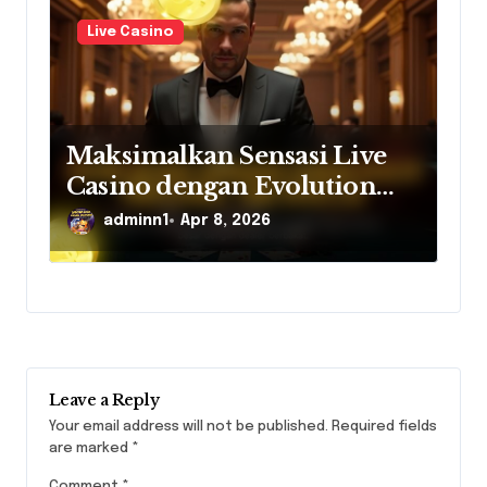
Live Casino
Maksimalkan Sensasi Live
Casino dengan Evolution
Gaming
adminn1
Apr 8, 2026
Leave a Reply
Your email address will not be published.
Required fields
are marked
*
Comment
*