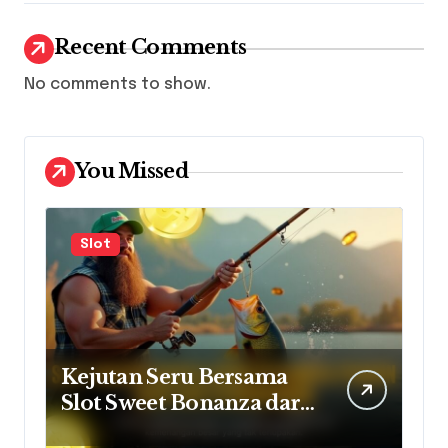
Recent Comments
No comments to show.
You Missed
Slot
Kejutan Seru Bersama
Slot Sweet Bonanza dari
Pragmatic Play