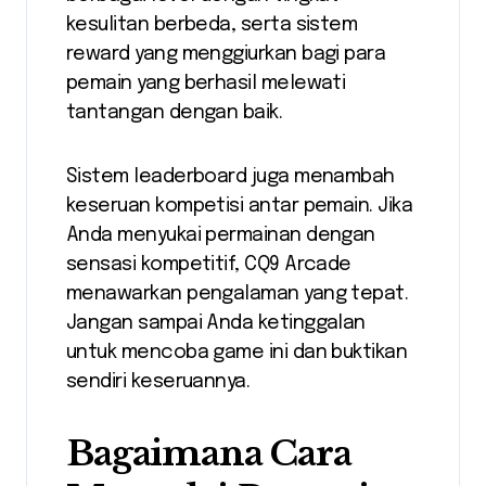
kesulitan berbeda, serta sistem
reward yang menggiurkan bagi para
pemain yang berhasil melewati
tantangan dengan baik.
Sistem leaderboard juga menambah
keseruan kompetisi antar pemain. Jika
Anda menyukai permainan dengan
sensasi kompetitif, CQ9 Arcade
menawarkan pengalaman yang tepat.
Jangan sampai Anda ketinggalan
untuk mencoba game ini dan buktikan
sendiri keseruannya.
Bagaimana Cara