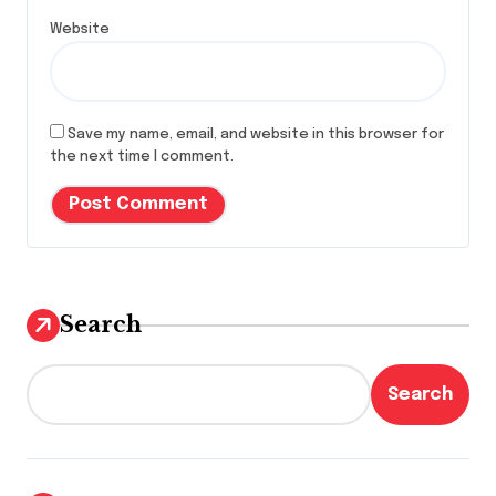
Website
Save my name, email, and website in this browser for
the next time I comment.
Search
Search