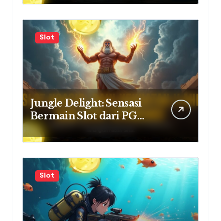
Slot
Jungle Delight: Sensasi
Bermain Slot dari PG
Soft yang Bikin
Ketagihan
Slot