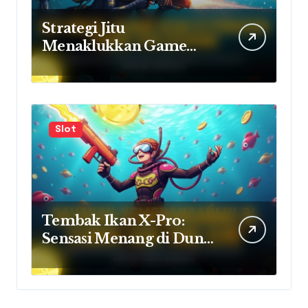
Strategi Jitu
Menaklukkan Game
Tembak Ikan Pragmatic
Play
Slot
Tembak Ikan X-Pro:
Sensasi Menang di Dunia
Bawah Laut