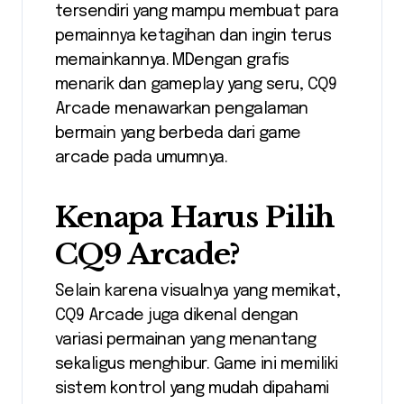
tersendiri yang mampu membuat para
pemainnya ketagihan dan ingin terus
memainkannya. MDengan grafis
menarik dan gameplay yang seru, CQ9
Arcade menawarkan pengalaman
bermain yang berbeda dari game
arcade pada umumnya.
Kenapa Harus Pilih
CQ9 Arcade?
Selain karena visualnya yang memikat,
CQ9 Arcade juga dikenal dengan
variasi permainan yang menantang
sekaligus menghibur. Game ini memiliki
sistem kontrol yang mudah dipahami