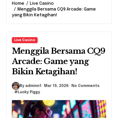
Home
Live Casino
Menggila Bersama CQ9 Arcade: Game
yang Bikin Ketagihan!
Live Casino
Menggila Bersama CQ9
Arcade: Game yang
Bikin Ketagihan!
By adminn1
Mar 15, 2026
No Comments
#
Lucky Piggy