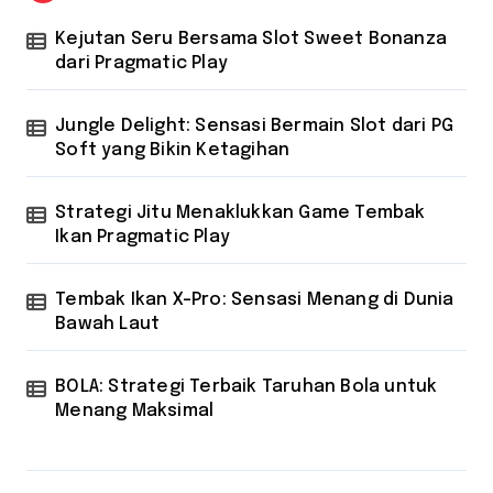
Kejutan Seru Bersama Slot Sweet Bonanza
dari Pragmatic Play
Jungle Delight: Sensasi Bermain Slot dari PG
Soft yang Bikin Ketagihan
Strategi Jitu Menaklukkan Game Tembak
Ikan Pragmatic Play
Tembak Ikan X-Pro: Sensasi Menang di Dunia
Bawah Laut
BOLA: Strategi Terbaik Taruhan Bola untuk
Menang Maksimal