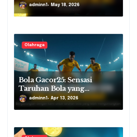
Menang Maksimal
adminn1
May 18, 2026
Olahraga
Bola Gacor25: Sensasi
Taruhan Bola yang
Mengguncang Dunia
adminn1
Apr 13, 2026