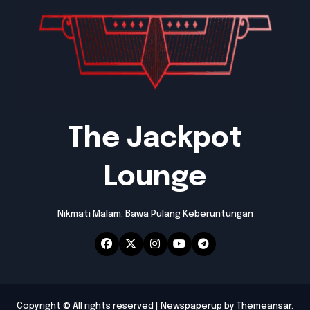
The Jackpot
Lounge
Nikmati Malam, Bawa Pulang Keberuntungan
Copyright © All rights reserved
|
Newspaperup
by
Themeansar
.