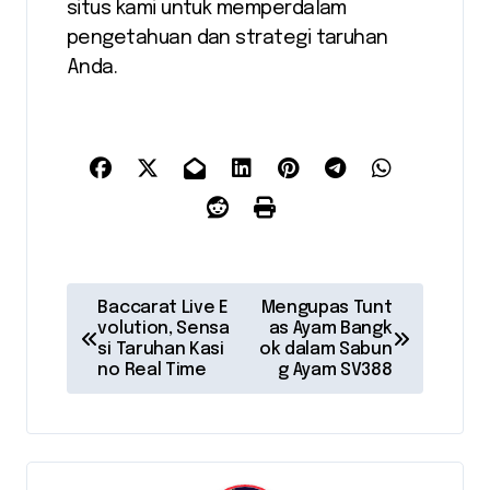
situs kami untuk memperdalam
pengetahuan dan strategi taruhan
Anda.
P
Baccarat Live E
Mengupas Tunt
volution, Sensa
as Ayam Bangk
o
si Taruhan Kasi
ok dalam Sabun
no Real Time
g Ayam SV388
s
t
n