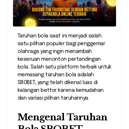
Taruhan bola saat ini menjadi salah
satu pilihan populer bagi penggemar
olahraga yang ingin menambah
keseruan menonton pertandingan
bola. Salah satu platform terbaik untuk
memasang taruhan bola adalah
SBOBET, yang telah dikenal luas di
kalangan bettor karena kemudahan
dan variasi pilihan taruhannya.
Mengenal Taruhan