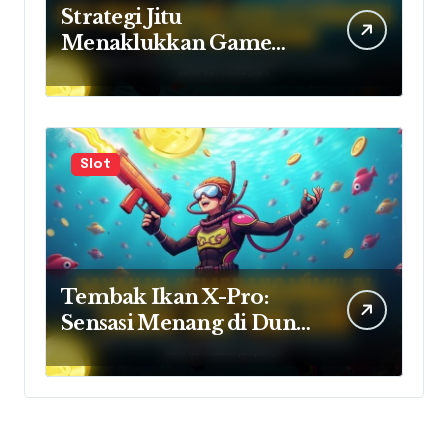
Strategi Jitu
Menaklukkan Game
Tembak Ikan Pragmatic
Play
Slot
Tembak Ikan X-Pro:
Sensasi Menang di Dunia
Bawah Laut