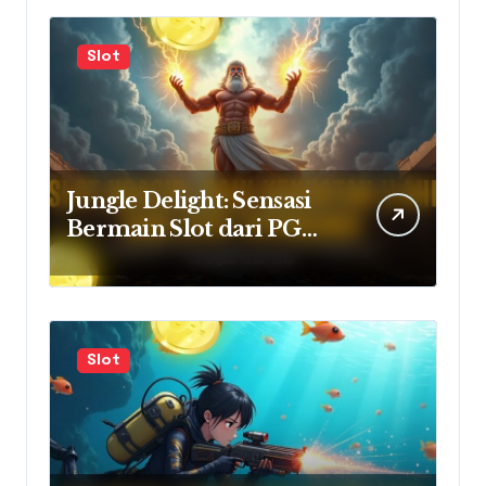
Slot
Jungle Delight: Sensasi
Bermain Slot dari PG
Soft yang Bikin
Ketagihan
Slot