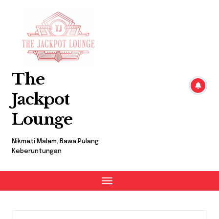
Skip
to
content
The
Jackpot
Lounge
Nikmati Malam, Bawa Pulang
Keberuntungan