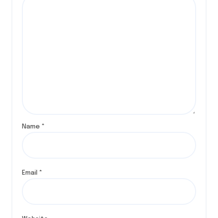
Name
*
Email
*