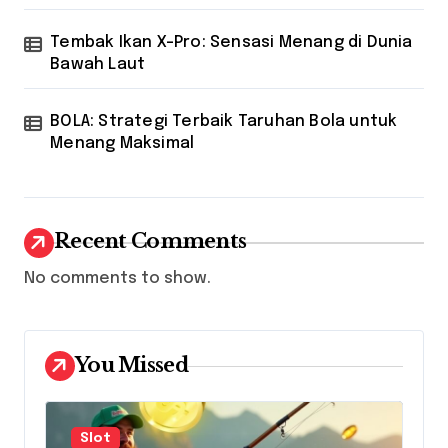
i
Tembak Ikan X-Pro: Sensasi Menang di Dunia
o
Bawah Laut
n
BOLA: Strategi Terbaik Taruhan Bola untuk
Menang Maksimal
Recent Comments
No comments to show.
You Missed
Slot