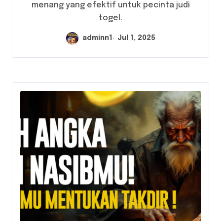
menang yang efektif untuk pecinta judi
togel.
adminn1
Jul 1, 2025