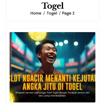
Togel
Home
Togel
Page 2