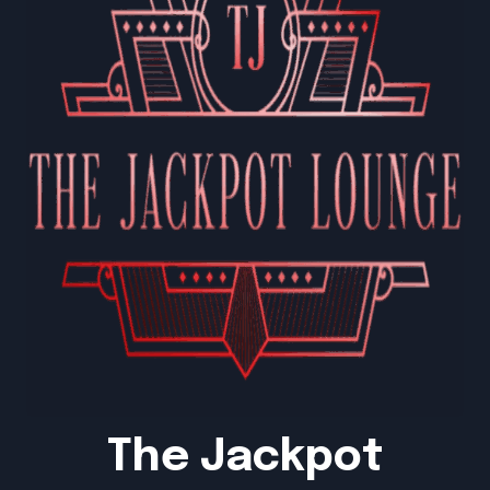
The Jackpot