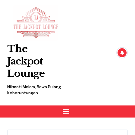
Skip
to
content
The
Jackpot
Lounge
Nikmati Malam, Bawa Pulang
Keberuntungan