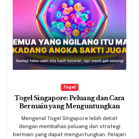
Togel
Togel Singapore: Peluang dan Cara
Bermain yang Menguntungkan
Mengenal Togel Singapore lebih dekat
dengan membahas peluang dan strategi
bermain yang dapat menguntungkan. Pelajari