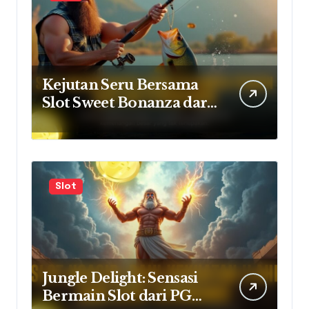
Kejutan Seru Bersama
Slot Sweet Bonanza dari
Pragmatic Play
Slot
Jungle Delight: Sensasi
Bermain Slot dari PG