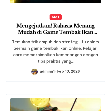
Slot
Mengejutkan! Rahasia Menang
Mudah di Game Tembak Ikan
Online
Temukan trik ampuh dan strategi jitu dalam
bermain game tembak ikan online. Pelajari
cara memaksimalkan kemenangan dengan
tips praktis yang…
adminn1
Feb 13, 2026