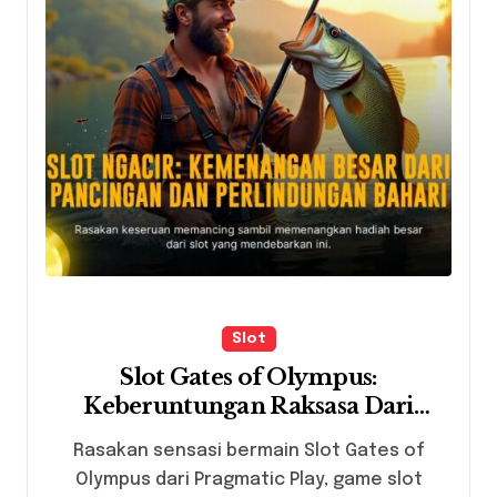
Slot
Slot Gates of Olympus:
Keberuntungan Raksasa Dari
Pragmatic Play
Rasakan sensasi bermain Slot Gates of
Olympus dari Pragmatic Play, game slot