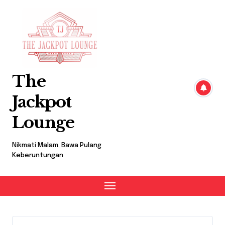
Skip
to
content
The
Jackpot
Lounge
Nikmati Malam, Bawa Pulang
Keberuntungan