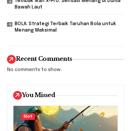
Tembak Ikan X-Pro: Sensasi Menang di Dunia
Bawah Laut
BOLA: Strategi Terbaik Taruhan Bola untuk
Menang Maksimal
Recent Comments
No comments to show.
You Missed
Slot