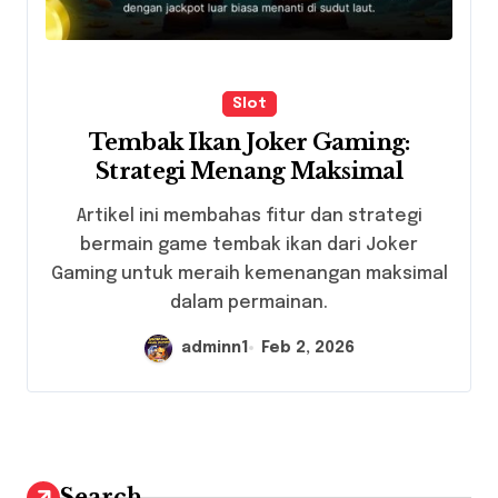
Slot
Tembak Ikan Joker Gaming:
Strategi Menang Maksimal
Artikel ini membahas fitur dan strategi
bermain game tembak ikan dari Joker
Gaming untuk meraih kemenangan maksimal
dalam permainan.
adminn1
Feb 2, 2026
Search