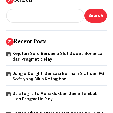
Search
Recent Posts
Kejutan Seru Bersama Slot Sweet Bonanza
dari Pragmatic Play
Jungle Delight: Sensasi Bermain Slot dari PG
Soft yang Bikin Ketagihan
Strategi Jitu Menaklukkan Game Tembak
Ikan Pragmatic Play