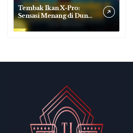
Tembak Ikan X-Pro:
Sensasi Menang di Dunia
Bawah Laut