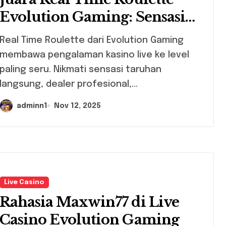
Evolution Gaming: Sensasi
Kasino Live Terbaik
l Time Roulette dari Evolution Gaming
membawa pengalaman kasino live ke level
paling seru. Nikmati sensasi taruhan
langsung, dealer profesional,…
adminn1
Nov 12, 2025
Live Casino
Rahasia Maxwin77 di Live
Casino Evolution Gaming