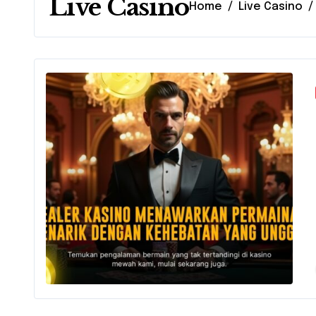
Live Casino
Home
Live Casino
Eksp