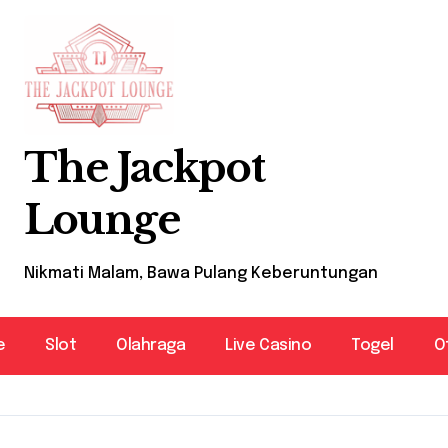
The Jackpot
Lounge
Nikmati Malam, Bawa Pulang Keberuntungan
e
Slot
Olahraga
Live Casino
Togel
O