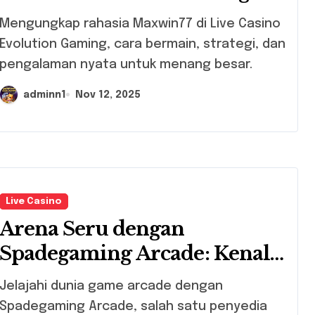
ngungkap rahasia Maxwin77 di Live Casino
Evolution Gaming, cara bermain, strategi, dan
pengalaman nyata untuk menang besar.
adminn1
Nov 12, 2025
Live Casino
Arena Seru dengan
Spadegaming Arcade: Kenali
Game Slot Modern Ini
ajahi dunia game arcade dengan
Spadegaming Arcade, salah satu penyedia