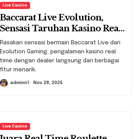
Live Casino
Baccarat Live Evolution,
Sensasi Taruhan Kasino Real
Time
akan sensasi bermain Baccarat Live dari
Evolution Gaming, pengalaman kasino real
time dengan dealer langsung dan berbagai
fitur menarik.
adminn1
Nov 28, 2025
Live Casino
Juara Real Time Roulette