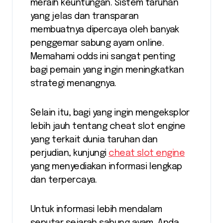
meraih keuntungan. Sistem taruhan
yang jelas dan transparan
membuatnya dipercaya oleh banyak
penggemar sabung ayam online.
Memahami odds ini sangat penting
bagi pemain yang ingin meningkatkan
strategi menangnya.
Selain itu, bagi yang ingin mengeksplor
lebih jauh tentang cheat slot engine
yang terkait dunia taruhan dan
perjudian, kunjungi
cheat slot engine
yang menyediakan informasi lengkap
dan terpercaya.
Untuk informasi lebih mendalam
seputar sejarah sabung ayam, Anda