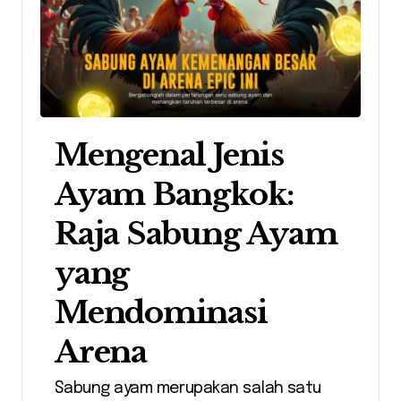
Mengenal Jenis
Ayam Bangkok:
Raja Sabung Ayam
yang
Mendominasi
Arena
Sabung ayam merupakan salah satu