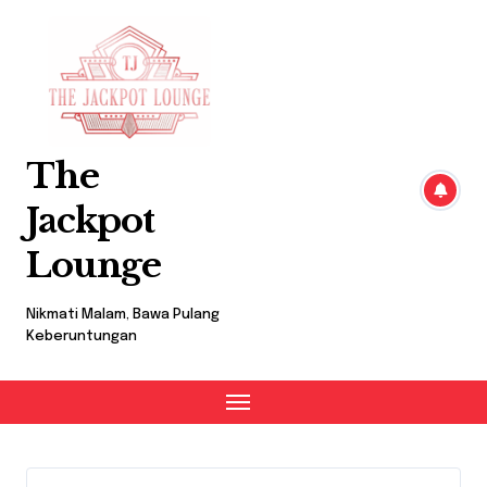
Skip
to
content
The
Jackpot
Lounge
Nikmati Malam, Bawa Pulang
Keberuntungan