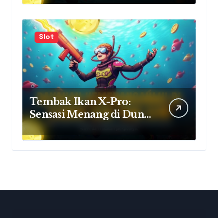
Play
Slot
Tembak Ikan X-Pro:
Sensasi Menang di Dunia
Bawah Laut