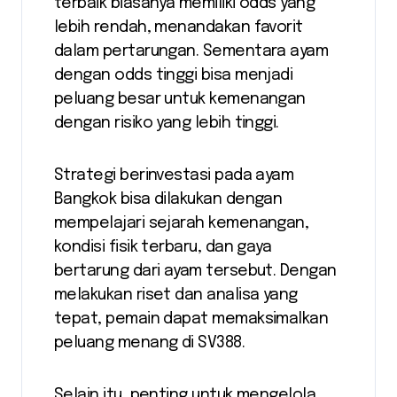
terbaik biasanya memiliki odds yang
lebih rendah, menandakan favorit
dalam pertarungan. Sementara ayam
dengan odds tinggi bisa menjadi
peluang besar untuk kemenangan
dengan risiko yang lebih tinggi.
Strategi berinvestasi pada ayam
Bangkok bisa dilakukan dengan
mempelajari sejarah kemenangan,
kondisi fisik terbaru, dan gaya
bertarung dari ayam tersebut. Dengan
melakukan riset dan analisa yang
tepat, pemain dapat memaksimalkan
peluang menang di SV388.
Selain itu, penting untuk mengelola