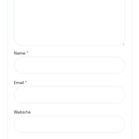
Name
*
Email
*
Website