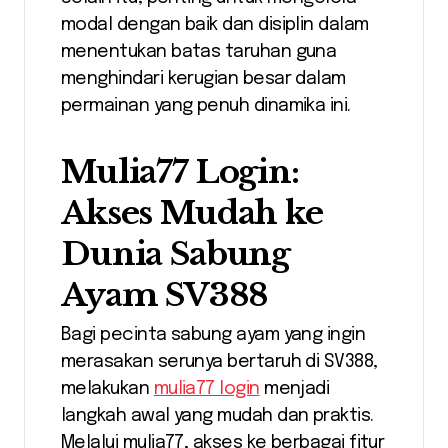
modal dengan baik dan disiplin dalam
menentukan batas taruhan guna
menghindari kerugian besar dalam
permainan yang penuh dinamika ini.
Mulia77 Login:
Akses Mudah ke
Dunia Sabung
Ayam SV388
Bagi pecinta sabung ayam yang ingin
merasakan serunya bertaruh di SV388,
melakukan
mulia77 login
menjadi
langkah awal yang mudah dan praktis.
Melalui mulia77, akses ke berbagai fitur