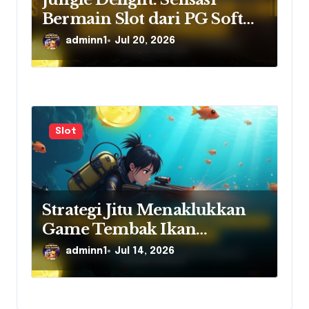
Bermain Slot dari PG Soft
yang Bikin Ketagihan
adminn1
Jul 20, 2026
Slot
Strategi Jitu Menaklukkan
Game Tembak Ikan
Pragmatic Play
adminn1
Jul 14, 2026