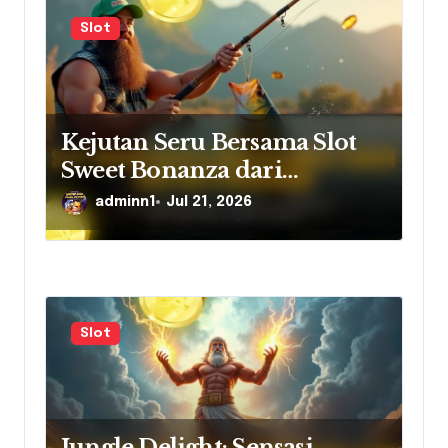
o
Slot
n
Kejutan Seru Bersama Slot
Sweet Bonanza dari
Pragmatic Play
adminn1
Jul 21, 2026
Slot
Jungle Delight: Sensasi