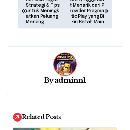
Strategi & Tips
t Menarik dari P
o
untuk Meningk
rovider Pragma
atkan Peluang
tic Play yang Bi
s
Menang
kin Betah Main
t
n
a
v
By
adminn1
i
g
a
t
Related Posts
i