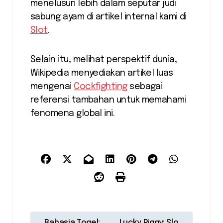
menelusuri lebih dalam seputar judi
sabung ayam di artikel internal kami di
Slot
.
Selain itu, melihat perspektif dunia,
Wikipedia menyediakan artikel luas
mengenai
Cockfighting
sebagai
referensi tambahan untuk memahami
fenomena global ini.
P
Rahasia Togel:
Lucky Piggy: Slo