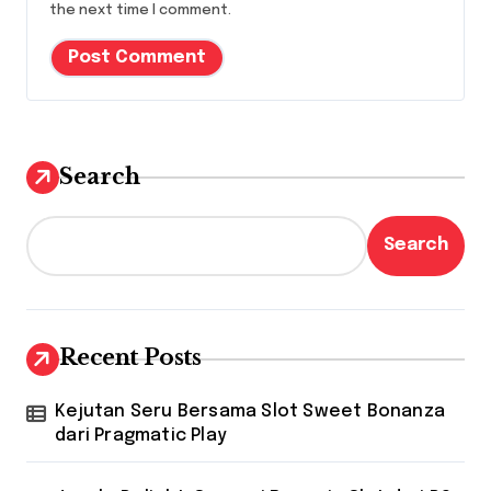
the next time I comment.
Search
Search
Recent Posts
Kejutan Seru Bersama Slot Sweet Bonanza
dari Pragmatic Play