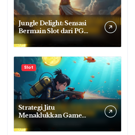
Jungle Delight: Sensasi
Bermain Slot dari PG
Soft yang Bikin
Ketagihan
Slot
Strategi Jitu
Menaklukkan Game
Tembak Ikan Pragmatic
Play