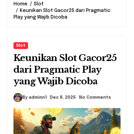
Home
Slot
Keunikan Slot Gacor25 dari Pragmatic
Play yang Wajib Dicoba
Slot
Keunikan Slot Gacor25
dari Pragmatic Play
yang Wajib Dicoba
By adminn1
Dec 8, 2025
No Comments