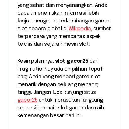
yang sehat dan menyenangkan. Anda
dapat menemukan informasi lebih
lanjut mengenai perkembangan game
slot secara global di
Wikipedia
, sumber
terpercaya yang membahas aspek
teknis dan sejarah mesin slot.
Kesimpulannya,
slot gacor25
dari
Pragmatic Play adalah pilihan tepat
bagi Anda yang mencari game slot
menarik dengan peluang menang
tinggi. Jangan lupa kunjungi situs
gacor25
untuk merasakan langsung
sensasi bermain slot gacor dan raih
kemenangan besar hari ini.