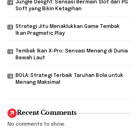
Jungle Delight: Sensasi Bermain Slot dari PG
Soft yang Bikin Ketagihan
Strategi Jitu Menaklukkan Game Tembak
Ikan Pragmatic Play
Tembak Ikan X-Pro: Sensasi Menang di Dunia
Bawah Laut
BOLA: Strategi Terbaik Taruhan Bola untuk
Menang Maksimal
Recent Comments
No comments to show.