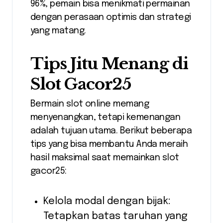
96%, pemain bisa menikmati permainan
dengan perasaan optimis dan strategi
yang matang.
Tips Jitu Menang di
Slot Gacor25
Bermain slot online memang
menyenangkan, tetapi kemenangan
adalah tujuan utama. Berikut beberapa
tips yang bisa membantu Anda meraih
hasil maksimal saat memainkan slot
gacor25:
Kelola modal dengan bijak:
Tetapkan batas taruhan yang