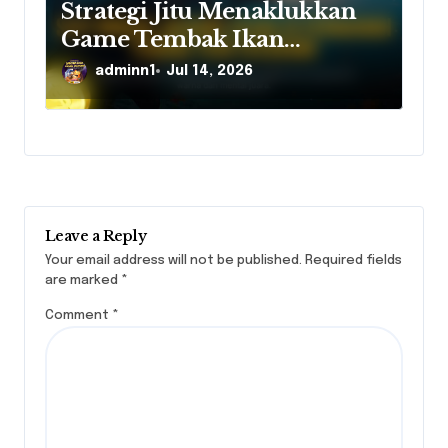
Strategi Jitu Menaklukkan
Game Tembak Ikan
Pragmatic Play
adminn1
Jul 14, 2026
Leave a Reply
Your email address will not be published.
Required fields
are marked
*
Comment
*