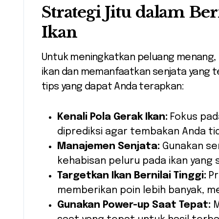
Strategi Jitu dalam 
Ikan
Untuk meningkatkan peluang menang, 
ikan dan memanfaatkan senjata yang t
tips yang dapat Anda terapkan:
Kenali Pola Gerak Ikan:
Fokus pad
diprediksi agar tembakan Anda tid
Manajemen Senjata:
Gunakan sen
kehabisan peluru pada ikan yang s
Targetkan Ikan Bernilai Tinggi:
Pr
memberikan poin lebih banyak, me
Gunakan Power-up Saat Tepat:
M