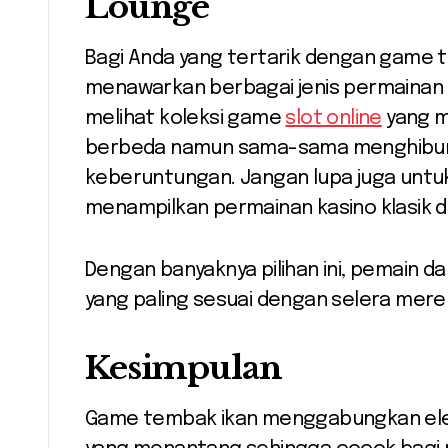
Lounge
Bagi Anda yang tertarik dengan game 
menawarkan berbagai jenis permainan m
melihat koleksi game
slot online
yang m
berbeda namun sama-sama menghibu
keberuntungan. Jangan lupa juga untuk
menampilkan permainan kasino klasik 
Dengan banyaknya pilihan ini, pemain
yang paling sesuai dengan selera mere
Kesimpulan
Game tembak ikan menggabungkan ele