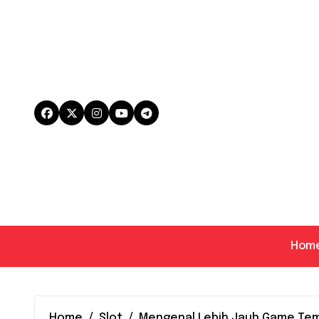
Skip
to
content
Hom
Home
Slot
Mengenal Lebih Jauh Game Tem