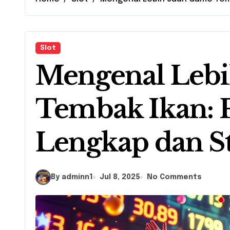
Slot
Mengenal Lebi
Tembak Ikan: 
Lengkap dan S
By adminn1
Jul 8, 2025
No Comments