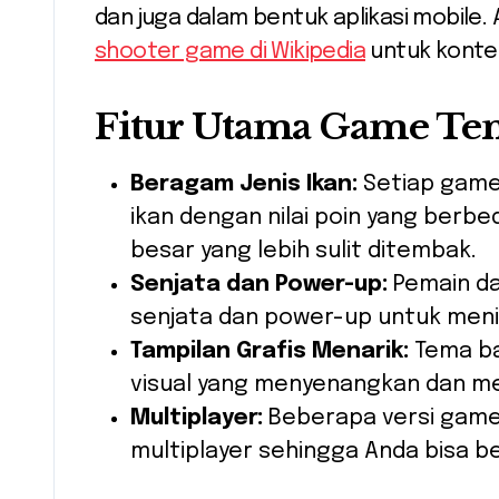
dan juga dalam bentuk aplikasi mobile.
shooter game di Wikipedia
untuk kontek
Fitur Utama Game Te
Beragam Jenis Ikan:
Setiap game
ikan dengan nilai poin yang berbeda
besar yang lebih sulit ditembak.
Senjata dan Power-up:
Pemain d
senjata dan power-up untuk meni
Tampilan Grafis Menarik:
Tema ba
visual yang menyenangkan dan me
Multiplayer:
Beberapa versi game
multiplayer sehingga Anda bisa 