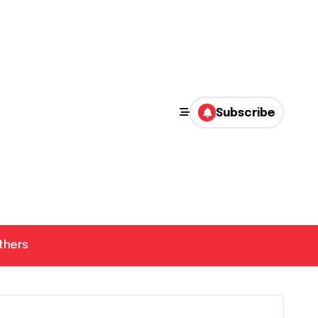
Subscribe
thers