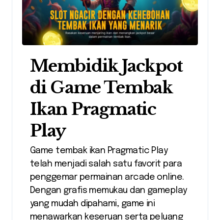
Membidik Jackpot
di Game Tembak
Ikan Pragmatic
Play
Game tembak ikan Pragmatic Play
telah menjadi salah satu favorit para
penggemar permainan arcade online.
Dengan grafis memukau dan gameplay
yang mudah dipahami, game ini
menawarkan keseruan serta peluang