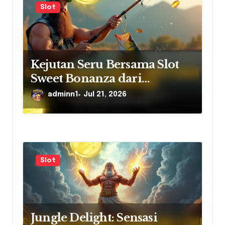
i
Slot
o
n
Kejutan Seru Bersama Slot
Sweet Bonanza dari
Pragmatic Play
adminn1
Jul 21, 2026
Slot
Jungle Delight: Sensasi