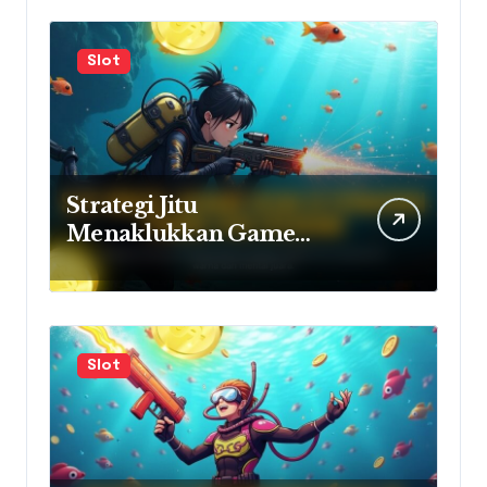
Slot
Strategi Jitu
Menaklukkan Game
Tembak Ikan Pragmatic
Play
Slot