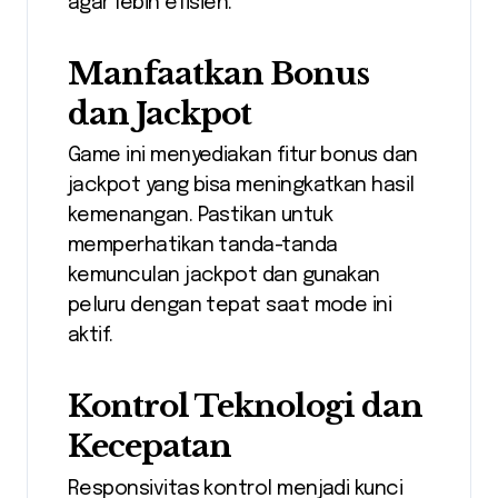
agar lebih efisien.
Manfaatkan Bonus
dan Jackpot
Game ini menyediakan fitur bonus dan
jackpot yang bisa meningkatkan hasil
kemenangan. Pastikan untuk
memperhatikan tanda-tanda
kemunculan jackpot dan gunakan
peluru dengan tepat saat mode ini
aktif.
Kontrol Teknologi dan
Kecepatan
Responsivitas kontrol menjadi kunci