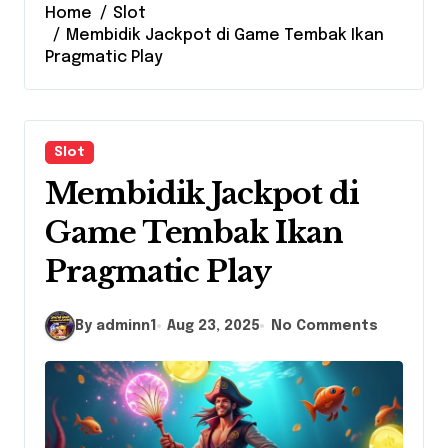
Home
Slot
Membidik Jackpot di Game Tembak Ikan
Pragmatic Play
Slot
Membidik Jackpot di
Game Tembak Ikan
Pragmatic Play
By adminn1
Aug 23, 2025
No Comments