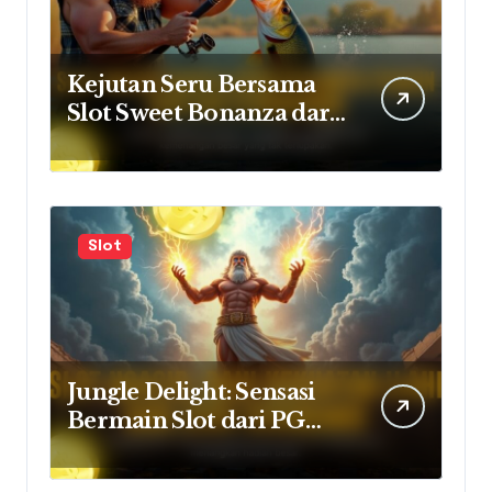
Kejutan Seru Bersama
Slot Sweet Bonanza dari
Pragmatic Play
Slot
Jungle Delight: Sensasi
Bermain Slot dari PG
Soft yang Bikin
Ketagihan