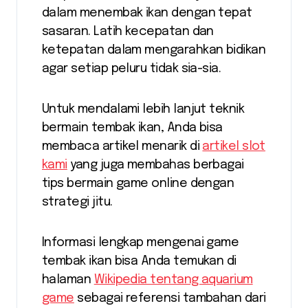
dalam menembak ikan dengan tepat
sasaran. Latih kecepatan dan
ketepatan dalam mengarahkan bidikan
agar setiap peluru tidak sia-sia.
Untuk mendalami lebih lanjut teknik
bermain tembak ikan, Anda bisa
membaca artikel menarik di
artikel slot
kami
yang juga membahas berbagai
tips bermain game online dengan
strategi jitu.
Informasi lengkap mengenai game
tembak ikan bisa Anda temukan di
halaman
Wikipedia tentang aquarium
game
sebagai referensi tambahan dari