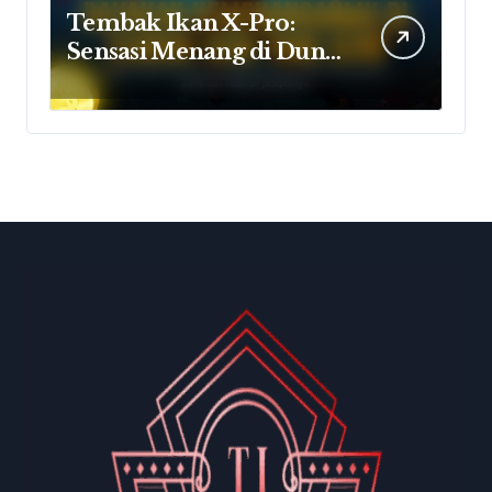
Tembak Ikan X-Pro:
Sensasi Menang di Dunia
Bawah Laut