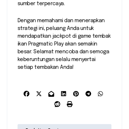
sumber terpercaya.
Dengan memahami dan menerapkan
strategi ini, peluang Anda untuk
mendapatkan jackpot di game tembak
ikan Pragmatic Play akan semakin
besar. Selamat mencoba dan semoga
keberuntungan selalu menyertai
setiap tembakan Anda!