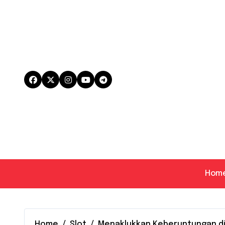
Skip
to
content
Hom
Home
Slot
Menaklukkan Keberuntungan di 