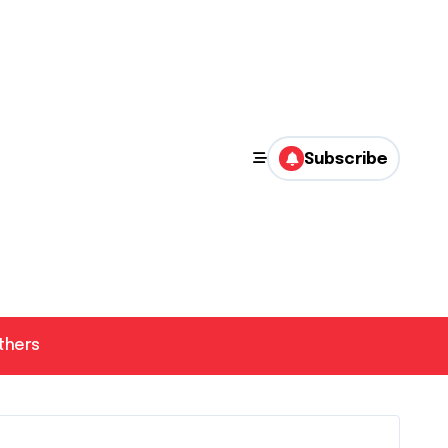
Subscribe
thers