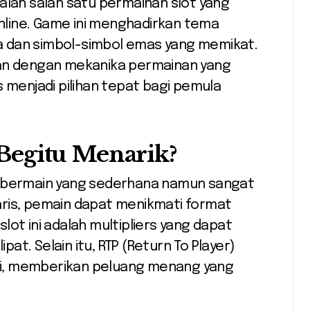
alah salah satu permainan slot yang
online. Game ini menghadirkan tema
 dan simbol-simbol emas yang memikat.
kan dengan mekanika permainan yang
enjadi pilihan tepat bagi pemula
Begitu Menarik?
bermain yang sederhana namun sangat
aris, pemain dapat menikmati format
 slot ini adalah multipliers yang dapat
t. Selain itu, RTP (Return To Player)
diri, memberikan peluang menang yang