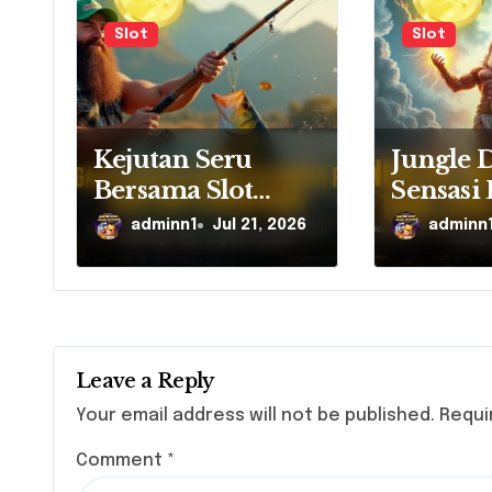
a
Slot
Slot
t
i
o
Kejutan Seru
Jungle D
Bersama Slot
Sensasi
n
Sweet Bonanza
Slot dar
adminn1
Jul 21, 2026
adminn
dari Pragmatic
yang Bi
Play
Ketagih
Leave a Reply
Your email address will not be published.
Requi
Comment
*