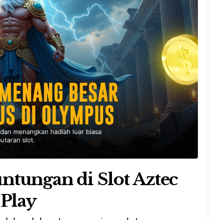
tungan di Slot Aztec
 Play