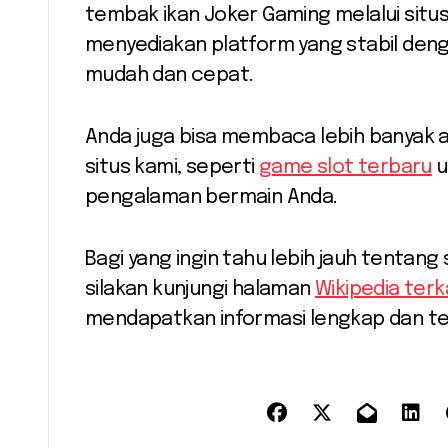
tembak ikan Joker Gaming melalui situ
menyediakan platform yang stabil deng
mudah dan cepat.
Anda juga bisa membaca lebih banyak ar
situs kami, seperti
game slot terbaru
u
pengalaman bermain Anda.
Bagi yang ingin tahu lebih jauh tentan
silakan kunjungi halaman
Wikipedia terk
mendapatkan informasi lengkap dan te