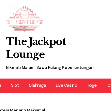
The Jackpot
Lounge
Nikmati Malam, Bawa Pulang Keberuntungan
e
Slot
Olahraga
Live Casino
Togel
O
ategi Menang Maksimal