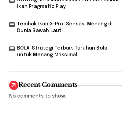
Ikan Pragmatic Play
Tembak Ikan X-Pro: Sensasi Menang di
Dunia Bawah Laut
BOLA: Strategi Terbaik Taruhan Bola
untuk Menang Maksimal
Recent Comments
No comments to show.