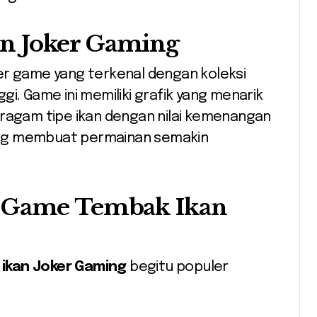
n Joker Gaming
er game yang terkenal dengan koleksi
i. Game ini memiliki grafik yang menarik
eragam tipe ikan dengan nilai kemenangan
 yang membuat permainan semakin
m Game Tembak Ikan
ikan Joker Gaming
begitu populer