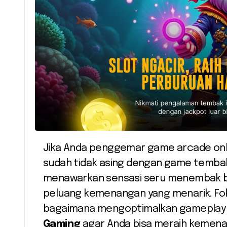
Jika Anda penggemar game arcade on
sudah tidak asing dengan game tembak
menawarkan sensasi seru menembak b
peluang kemenangan yang menarik. Fok
bagaimana mengoptimalkan gameplay 
Gaming
agar Anda bisa meraih kemena