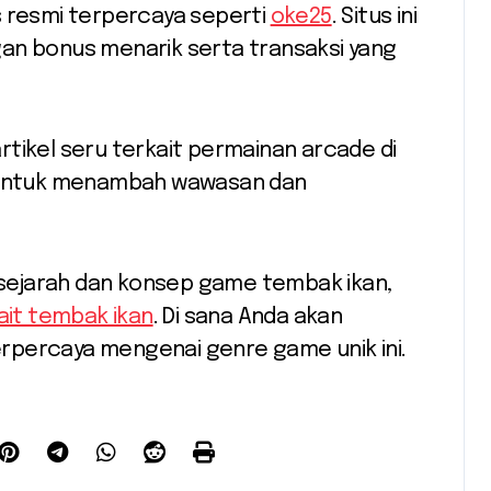
s resmi terpercaya seperti
oke25
. Situs ini
an bonus menarik serta transaksi yang
tikel seru terkait permainan arcade di
ntuk menambah wawasan dan
g sejarah dan konsep game tembak ikan,
ait tembak ikan
. Di sana Anda akan
rpercaya mengenai genre game unik ini.