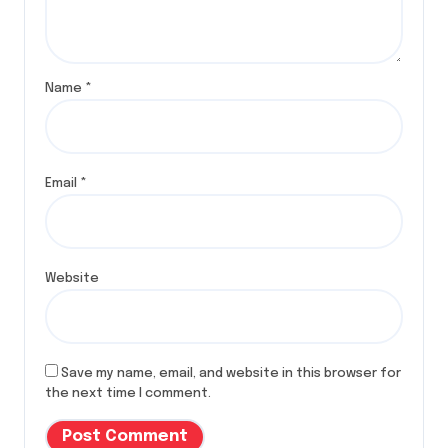
Name
*
Email
*
Website
Save my name, email, and website in this browser for
the next time I comment.