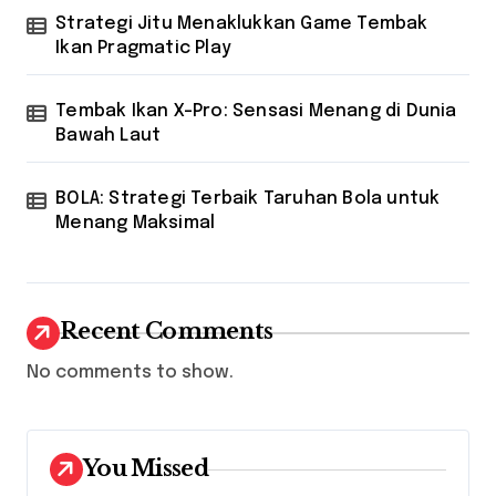
Strategi Jitu Menaklukkan Game Tembak
Ikan Pragmatic Play
Tembak Ikan X-Pro: Sensasi Menang di Dunia
Bawah Laut
BOLA: Strategi Terbaik Taruhan Bola untuk
Menang Maksimal
Recent Comments
No comments to show.
You Missed