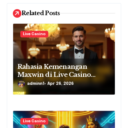
a
Related Posts
t
i
Live Casino
o
n
Rahasia Kemenangan
Maxwin di Live Casino
Evolution Gaming
adminn1
Apr 26, 2026
Live Casino