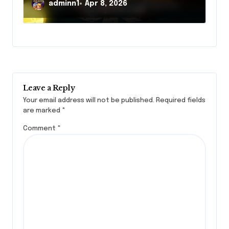
Gaming
adminn1
Apr 8, 2026
Leave a Reply
Your email address will not be published.
Required fields
are marked
*
Comment
*