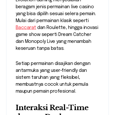
Evolution Gaming menyediakan
beragam jenis permainan live casino
yang bisa dipilih sesuai selera pemain.
Mulai dari permainan klasik seperti
Baccarat
dan Roulette, hingga inovasi
game show seperti Dream Catcher
dan Monopoly Live yang menambah
keseruan tanpa batas.
Setiap permainan disajikan dengan
antarmuka yang user-friendly dan
sistem taruhan yang fleksibel,
membuatnya cocok untuk pemula
maupun pemain profesional.
Interaksi Real-Time