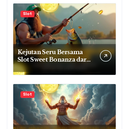
Slot
Kejutan Seru Bersama
Slot Sweet Bonanza dari
Pragmatic Play
Slot