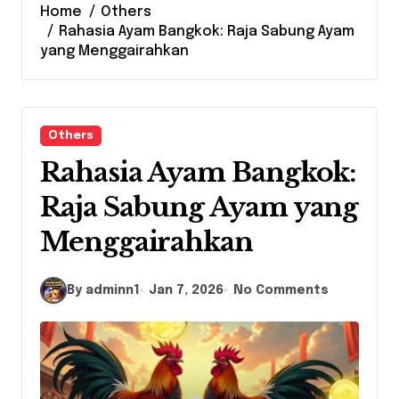
Home
Others
Rahasia Ayam Bangkok: Raja Sabung Ayam
yang Menggairahkan
Others
Rahasia Ayam Bangkok:
Raja Sabung Ayam yang
Menggairahkan
By adminn1
Jan 7, 2026
No Comments