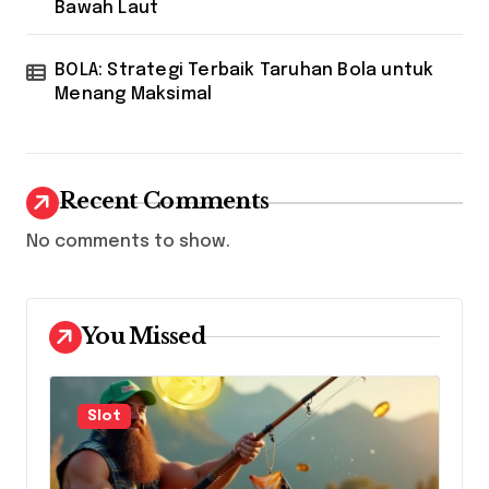
Bawah Laut
BOLA: Strategi Terbaik Taruhan Bola untuk
Menang Maksimal
Recent Comments
No comments to show.
You Missed
Slot