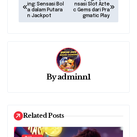
ing: Sensasi Bol
nsasi Slot Azte
o
a dalam Putara
c Gems dari Pra
n Jackpot
gmatic Play
s
t
n
a
v
By
adminn1
i
g
a
Related Posts
t
i