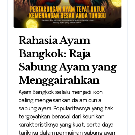
Rahasia Ayam
Bangkok: Raja
Sabung Ayam yang
Menggairahkan
Ayam Bangkok selalu menjadi ikon
paling mengesankan dalam dunia
sabung ayam. Popularitasnya yang tak
tergoyahkan berasal dari keunikan
karakteristiknya yang kuat, serta daya
tariknya dalam permainan sabung ayam