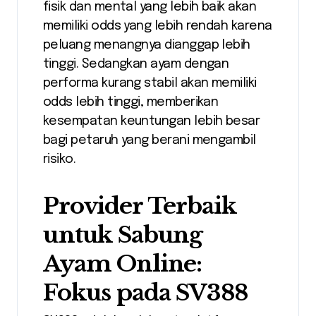
fisik dan mental yang lebih baik akan
memiliki odds yang lebih rendah karena
peluang menangnya dianggap lebih
tinggi. Sedangkan ayam dengan
performa kurang stabil akan memiliki
odds lebih tinggi, memberikan
kesempatan keuntungan lebih besar
bagi petaruh yang berani mengambil
risiko.
Provider Terbaik
untuk Sabung
Ayam Online:
Fokus pada SV388