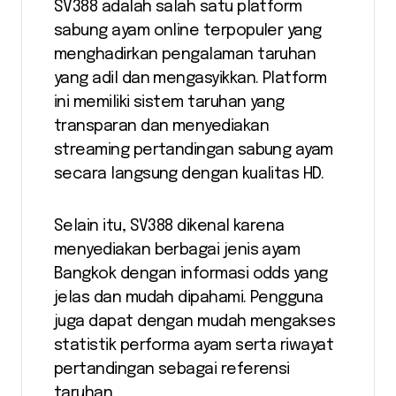
SV388 adalah salah satu platform
sabung ayam online terpopuler yang
menghadirkan pengalaman taruhan
yang adil dan mengasyikkan. Platform
ini memiliki sistem taruhan yang
transparan dan menyediakan
streaming pertandingan sabung ayam
secara langsung dengan kualitas HD.
Selain itu, SV388 dikenal karena
menyediakan berbagai jenis ayam
Bangkok dengan informasi odds yang
jelas dan mudah dipahami. Pengguna
juga dapat dengan mudah mengakses
statistik performa ayam serta riwayat
pertandingan sebagai referensi
taruhan.