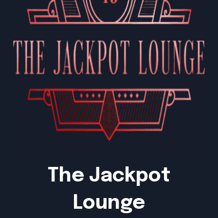
The Jackpot
Lounge