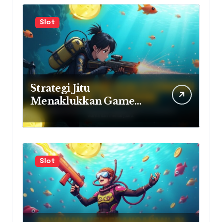
Slot
Strategi Jitu
Menaklukkan Game
Tembak Ikan Pragmatic
Play
Slot