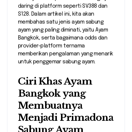
daring di platform seperti SV388 dan
S128. Dalam artikel ini, kita akan
membahas satu jenis ayam sabung
ayam yang paling diminati, yaitu Ayam
Bangkok, serta bagaimana odds dan
provider-platform ternama
memberikan pengalaman yang menarik
untuk penggemar sabung ayam.
Ciri Khas Ayam
Bangkok yang
Membuatnya
Menjadi Primadona
Sabung Ayam