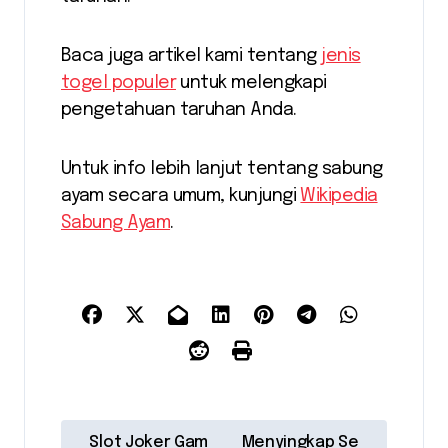
Baca juga artikel kami tentang
jenis
togel populer
untuk melengkapi
pengetahuan taruhan Anda.
Untuk info lebih lanjut tentang sabung
ayam secara umum, kunjungi
Wikipedia
Sabung Ayam
.
P
Slot Joker Gam
Menyingkap Se