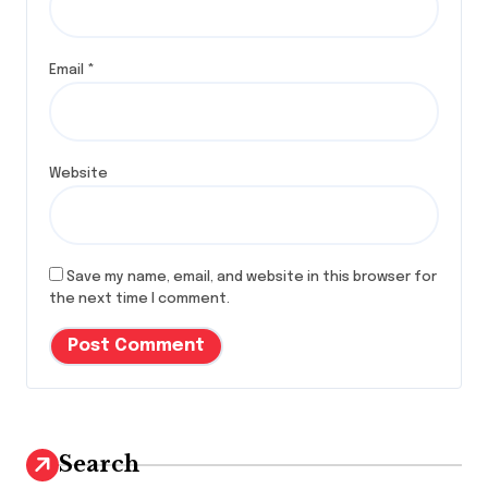
Email
*
Website
Save my name, email, and website in this browser for
the next time I comment.
Search