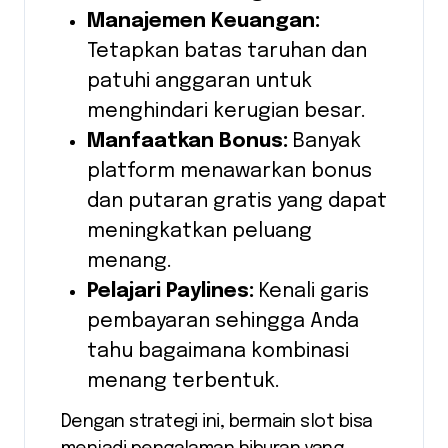
Manajemen Keuangan:
Tetapkan batas taruhan dan
patuhi anggaran untuk
menghindari kerugian besar.
Manfaatkan Bonus:
Banyak
platform menawarkan bonus
dan putaran gratis yang dapat
meningkatkan peluang
menang.
Pelajari Paylines:
Kenali garis
pembayaran sehingga Anda
tahu bagaimana kombinasi
menang terbentuk.
Dengan strategi ini, bermain slot bisa