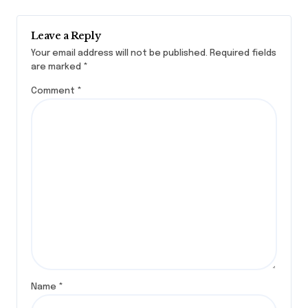
Leave a Reply
Your email address will not be published.
Required fields
are marked
*
Comment
*
Name
*