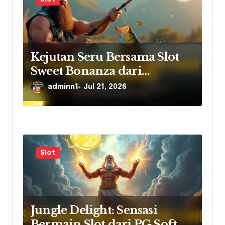
o
n
Kejutan Seru Bersama Slot
Sweet Bonanza dari
Pragmatic Play
adminn1
Jul 21, 2026
Slot
Jungle Delight: Sensasi
Bermain Slot dari PG Soft