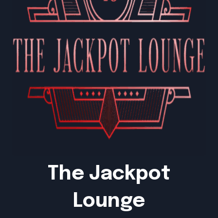
The Jackpot
Lounge