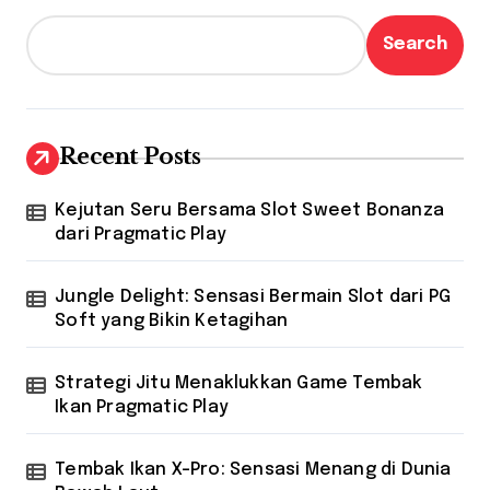
Search
Recent Posts
Kejutan Seru Bersama Slot Sweet Bonanza
dari Pragmatic Play
Jungle Delight: Sensasi Bermain Slot dari PG
Soft yang Bikin Ketagihan
Strategi Jitu Menaklukkan Game Tembak
Ikan Pragmatic Play
Tembak Ikan X-Pro: Sensasi Menang di Dunia