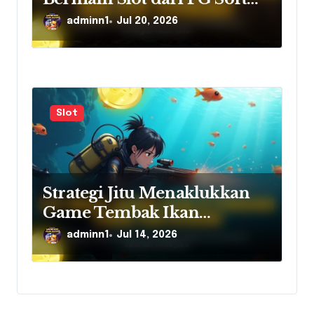
yang Bikin Ketagihan
adminn1
Jul 20, 2026
Slot
Strategi Jitu Menaklukkan
Game Tembak Ikan
Pragmatic Play
adminn1
Jul 14, 2026