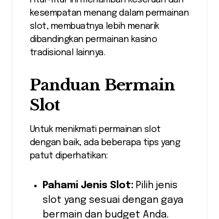
kesempatan menang dalam permainan
slot, membuatnya lebih menarik
dibandingkan permainan kasino
tradisional lainnya.
Panduan Bermain
Slot
Untuk menikmati permainan slot
dengan baik, ada beberapa tips yang
patut diperhatikan:
Pahami Jenis Slot:
Pilih jenis
slot yang sesuai dengan gaya
bermain dan budget Anda.