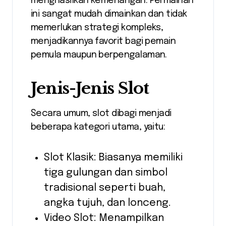
menghasilkan kemenangan. Permainan
ini sangat mudah dimainkan dan tidak
memerlukan strategi kompleks,
menjadikannya favorit bagi pemain
pemula maupun berpengalaman.
Jenis-Jenis Slot
Secara umum, slot dibagi menjadi
beberapa kategori utama, yaitu:
Slot Klasik: Biasanya memiliki
tiga gulungan dan simbol
tradisional seperti buah,
angka tujuh, dan lonceng.
Video Slot: Menampilkan