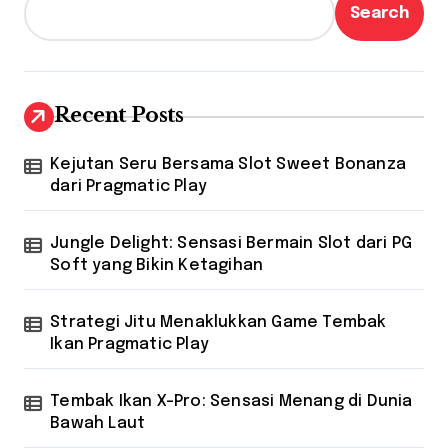
Search
Recent Posts
Kejutan Seru Bersama Slot Sweet Bonanza
dari Pragmatic Play
Jungle Delight: Sensasi Bermain Slot dari PG
Soft yang Bikin Ketagihan
Strategi Jitu Menaklukkan Game Tembak
Ikan Pragmatic Play
Tembak Ikan X-Pro: Sensasi Menang di Dunia
Bawah Laut