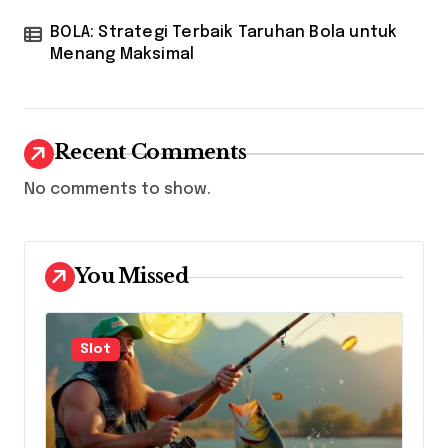
BOLA: Strategi Terbaik Taruhan Bola untuk
Menang Maksimal
Recent Comments
No comments to show.
You Missed
Slot