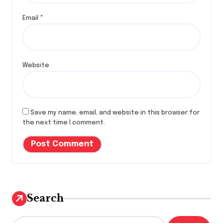
Email
*
Website
Save my name, email, and website in this browser for
the next time I comment.
Search