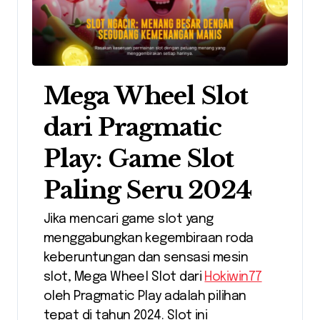
Mega Wheel Slot
dari Pragmatic
Play: Game Slot
Paling Seru 2024
Jika mencari game slot yang
menggabungkan kegembiraan roda
keberuntungan dan sensasi mesin
slot, Mega Wheel Slot dari
Hokiwin77
oleh Pragmatic Play adalah pilihan
tepat di tahun 2024. Slot ini