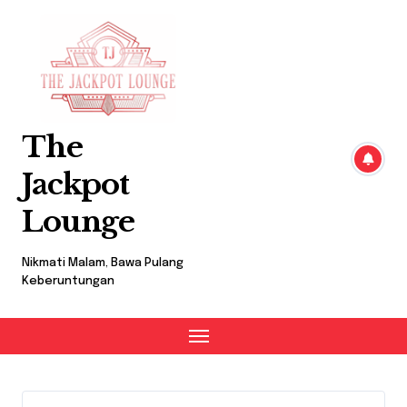
Skip
to
content
The
Jackpot
Lounge
Nikmati Malam, Bawa Pulang
Keberuntungan