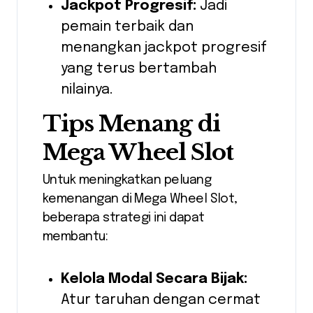
Jackpot Progresif:
Jadi
pemain terbaik dan
menangkan jackpot progresif
yang terus bertambah
nilainya.
Tips Menang di
Mega Wheel Slot
Untuk meningkatkan peluang
kemenangan di Mega Wheel Slot,
beberapa strategi ini dapat
membantu:
Kelola Modal Secara Bijak:
Atur taruhan dengan cermat