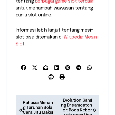
tentang
berbagai game slot terbaik
untuk menambah wawasan tentang
dunia slot online.
Informasi lebih lanjut tentang mesin
slot bisa ditemukan di
Wikipedia Mesin
Slot
.
P
Evolution Gami
Rahasia Menan
ng Dreamcatch
o
g Taruhan Bola:
er: Roda Keber
Cara Jitu Maksi