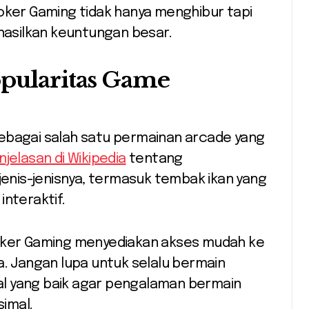
Joker Gaming tidak hanya menghibur tapi
asilkan keuntungan besar.
opularitas Game
sebagai salah satu permainan arcade yang
njelasan di Wikipedia
tentang
nis-jenisnya, termasuk tembak ikan yang
 interaktif.
Joker Gaming menyediakan akses mudah ke
a. Jangan lupa untuk selalu bermain
l yang baik agar pengalaman bermain
imal.