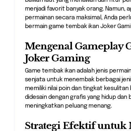
bawah laut yang menawan dan fitur per
menjadi favorit banyak orang. Namun, 
permainan secara maksimal, Anda perl
bermain game tembak ikan Joker Gami
Mengenal Gameplay 
Joker Gaming
Game tembak ikan adalah jenis perma
senjata untuk menembak berbagai jenis 
memiliki nilai poin dan tingkat kesulita
didesain dengan grafis yang hidup da
meningkatkan peluang menang.
Strategi Efektif untu