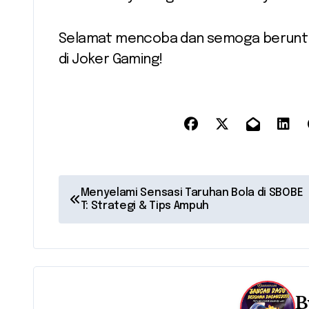
Selamat mencoba dan semoga berunt
di Joker Gaming!
P
Menyelami Sensasi Taruhan Bola di SBOBE
T: Strategi & Tips Ampuh
o
s
t
n
B