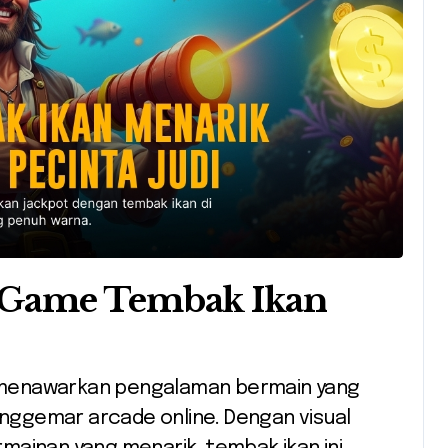
n Game Tembak Ikan
enawarkan pengalaman bermain yang
ggemar arcade online. Dengan visual