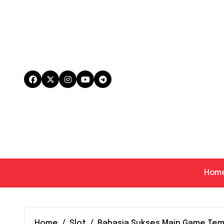
Skip
to
content
Hom
Home
Slot
Rahasia Sukses Main Game Tem