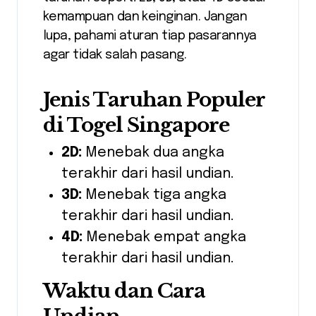
kemampuan dan keinginan. Jangan
lupa, pahami aturan tiap pasarannya
agar tidak salah pasang.
Jenis Taruhan Populer
di Togel Singapore
2D:
Menebak dua angka
terakhir dari hasil undian.
3D:
Menebak tiga angka
terakhir dari hasil undian.
4D:
Menebak empat angka
terakhir dari hasil undian.
Waktu dan Cara