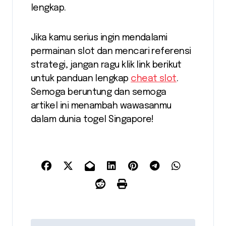
lengkap.
Jika kamu serius ingin mendalami
permainan slot dan mencari referensi
strategi, jangan ragu klik link berikut
untuk panduan lengkap
cheat slot
.
Semoga beruntung dan semoga
artikel ini menambah wawasanmu
dalam dunia togel Singapore!