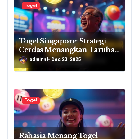
i
Togel
o
n
Togel Singapore: Strategi
Cerdas Menangkan Taruhan
Anda
adminn1
Dec 23, 2025
Togel
Rahasia Menang Togel