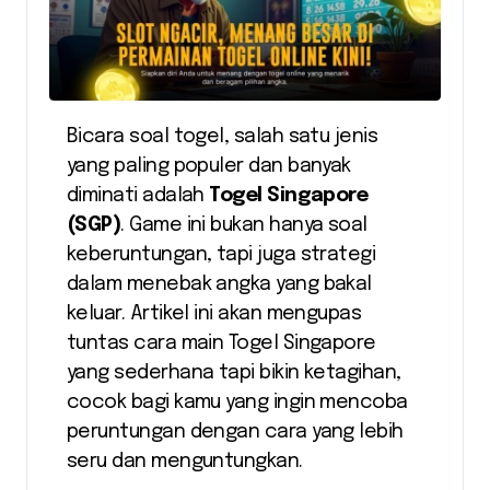
Bicara soal togel, salah satu jenis
yang paling populer dan banyak
diminati adalah
Togel Singapore
(SGP)
. Game ini bukan hanya soal
keberuntungan, tapi juga strategi
dalam menebak angka yang bakal
keluar. Artikel ini akan mengupas
tuntas cara main Togel Singapore
yang sederhana tapi bikin ketagihan,
cocok bagi kamu yang ingin mencoba
peruntungan dengan cara yang lebih
seru dan menguntungkan.