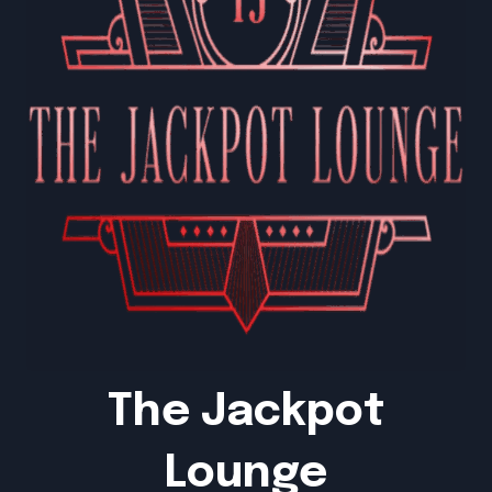
The Jackpot
Lounge