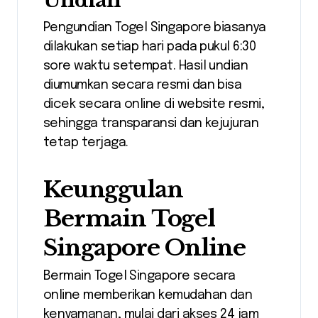
Undian
Pengundian Togel Singapore biasanya
dilakukan setiap hari pada pukul 6:30
sore waktu setempat. Hasil undian
diumumkan secara resmi dan bisa
dicek secara online di website resmi,
sehingga transparansi dan kejujuran
tetap terjaga.
Keunggulan
Bermain Togel
Singapore Online
Bermain Togel Singapore secara
online memberikan kemudahan dan
kenyamanan, mulai dari akses 24 jam