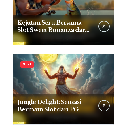
Kejutan Seru Bersama
Slot Sweet Bonanza dari
Pragmatic Play
Slot
Jungle Delight: Sensasi
Bermain Slot dari PG
Soft yang Bikin
Ketagihan