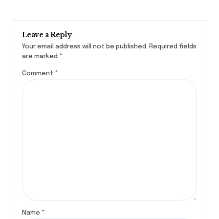
Leave a Reply
Your email address will not be published.
Required fields
are marked
*
Comment
*
Name
*