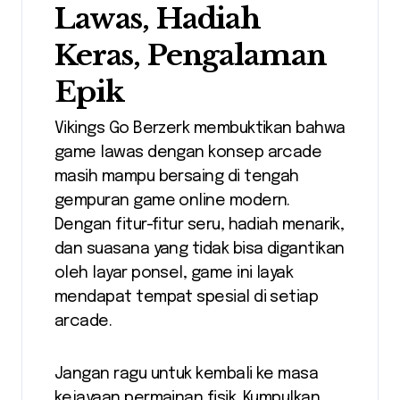
Lawas, Hadiah
Keras, Pengalaman
Epik
Vikings Go Berzerk membuktikan bahwa
game lawas dengan konsep arcade
masih mampu bersaing di tengah
gempuran game online modern.
Dengan fitur-fitur seru, hadiah menarik,
dan suasana yang tidak bisa digantikan
oleh layar ponsel, game ini layak
mendapat tempat spesial di setiap
arcade.
Jangan ragu untuk kembali ke masa
kejayaan permainan fisik. Kumpulkan