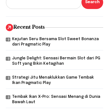
Search
Recent Posts
Kejutan Seru Bersama Slot Sweet Bonanza
dari Pragmatic Play
Jungle Delight: Sensasi Bermain Slot dari PG
Soft yang Bikin Ketagihan
Strategi Jitu Menaklukkan Game Tembak
Ikan Pragmatic Play
Tembak Ikan X-Pro: Sensasi Menang di Dunia
Bawah Laut