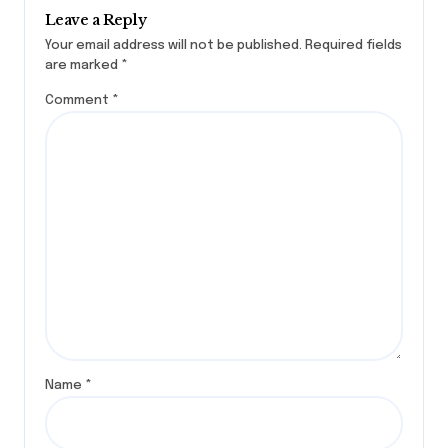
Leave a Reply
Your email address will not be published.
Required fields
are marked
*
Comment
*
Name
*