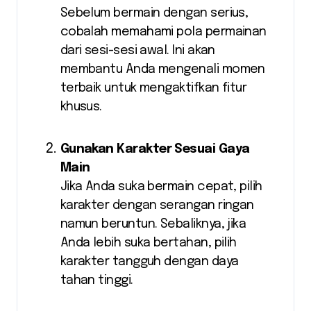
Sebelum bermain dengan serius,
cobalah memahami pola permainan
dari sesi-sesi awal. Ini akan
membantu Anda mengenali momen
terbaik untuk mengaktifkan fitur
khusus.
Gunakan Karakter Sesuai Gaya
Main
Jika Anda suka bermain cepat, pilih
karakter dengan serangan ringan
namun beruntun. Sebaliknya, jika
Anda lebih suka bertahan, pilih
karakter tangguh dengan daya
tahan tinggi.