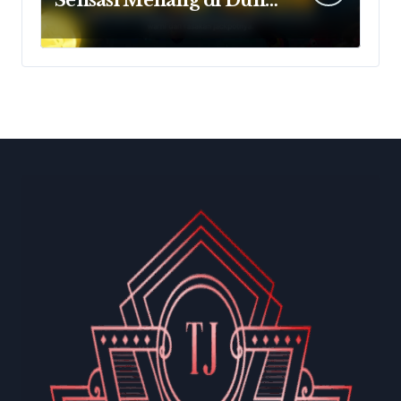
Bawah Laut