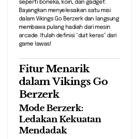
seperti boneka, koin, dan gadget.
Bayangkan menyelesaikan satu misi
dalam Vikings Go Berzerk dan langsung
membawa pulang hadiah dari mesin
arcade. Itulah definisi “duit keras” dari
game lawas!
Fitur Menarik
dalam Vikings Go
Berzerk
Mode Berzerk:
Ledakan Kekuatan
Mendadak