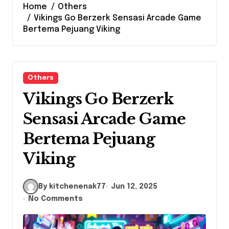
Home
Others
Vikings Go Berzerk Sensasi Arcade Game
Bertema Pejuang Viking
Others
Vikings Go Berzerk
Sensasi Arcade Game
Bertema Pejuang
Viking
By kitchenenak77
Jun 12, 2025
No Comments