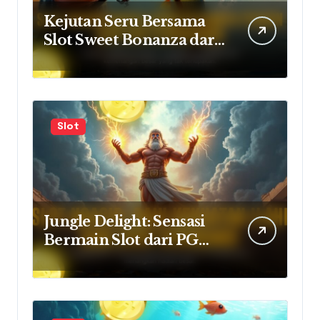
Kejutan Seru Bersama
Slot Sweet Bonanza dari
Pragmatic Play
Slot
Jungle Delight: Sensasi
Bermain Slot dari PG
Soft yang Bikin
Ketagihan