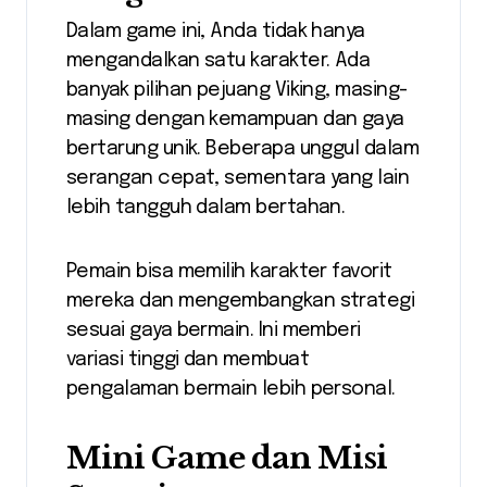
Dalam game ini, Anda tidak hanya
mengandalkan satu karakter. Ada
banyak pilihan pejuang Viking, masing-
masing dengan kemampuan dan gaya
bertarung unik. Beberapa unggul dalam
serangan cepat, sementara yang lain
lebih tangguh dalam bertahan.
Pemain bisa memilih karakter favorit
mereka dan mengembangkan strategi
sesuai gaya bermain. Ini memberi
variasi tinggi dan membuat
pengalaman bermain lebih personal.
Mini Game dan Misi