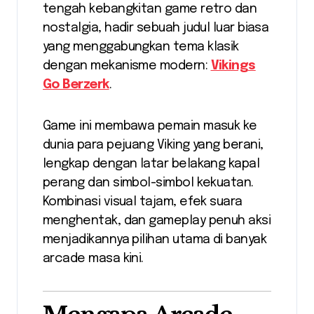
tengah kebangkitan game retro dan
nostalgia, hadir sebuah judul luar biasa
yang menggabungkan tema klasik
dengan mekanisme modern:
Vikings
Go Berzerk
.
Game ini membawa pemain masuk ke
dunia para pejuang Viking yang berani,
lengkap dengan latar belakang kapal
perang dan simbol-simbol kekuatan.
Kombinasi visual tajam, efek suara
menghentak, dan gameplay penuh aksi
menjadikannya pilihan utama di banyak
arcade masa kini.