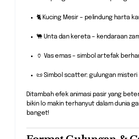
🐈 Kucing Mesir – pelindung harta k
🐫 Unta dan kereta – kendaraan z
🏺 Vas emas – simbol artefak berh
📜 Simbol scatter: gulungan mister
Ditambah efek animasi pasir yang beter
bikin lo makin terhanyut dalam dunia g
banget!