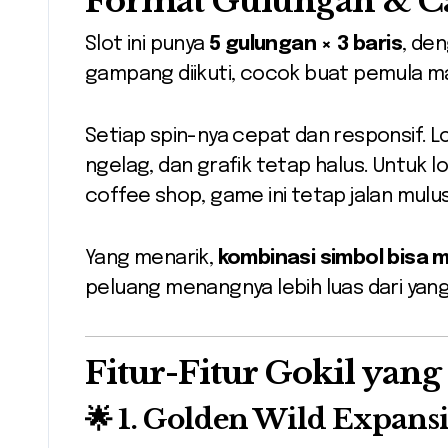
Format Gulungan & C
Slot ini punya
5 gulungan × 3 baris
, de
gampang diikuti, cocok buat pemula m
Setiap spin-nya cepat dan responsif. Lo
ngelag, dan grafik tetap halus. Untuk l
coffee shop, game ini tetap jalan mulus
Yang menarik,
kombinasi simbol bisa 
peluang menangnya lebih luas dari yang 
Fitur-Fitur Gokil yang
🌟 1.
Golden Wild Expans