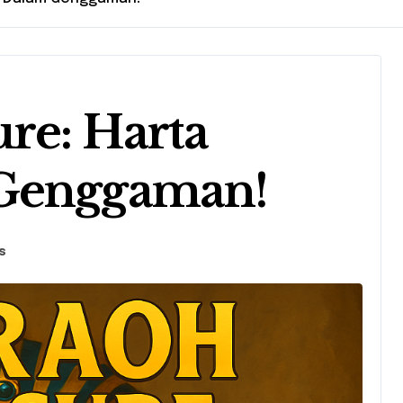
re: Harta
 Genggaman!
s