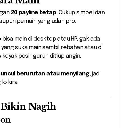
ara Main
ngan
20 payline tetap
. Cukup simpel dan
aupun pemain yang udah pro.
 bisa main di desktop atau HP, gak ada
o yang suka main sambil rebahan atau di
 kayak pasir gurun ditiup angin.
muncul berurutan atau menyilang
, jadi
lo kira!
 Bikin Nagih
ion